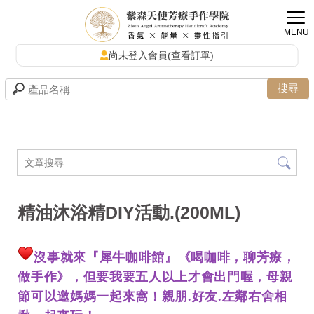
尚未登入會員(查看訂單)
精油沐浴精DIY活動.(200ML)
沒事就來『犀牛咖啡館』《喝咖啡，聊芳療，
做手作》，但要我要五人以上才會出門喔，母親
節可以邀媽媽一起來窩！親朋.好友.左鄰右舍相