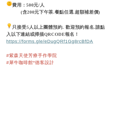
費用：500元/人
(
含200元下午茶.餐點任選.超額補差價)
只接受5人以上團體預約.
歡迎預約報名.請點
入以下連結或掃描QRCODE報名！
https://forms.gle/eDugQRf1Gg8rcBfDA
#紫森天使芳療手作學院
#犀牛咖啡館
*德客設計