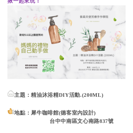
揪一起來玩！
主題：精油沐浴精DIY活動.(200ML)
地點：犀牛咖啡館(德客室內設計)
台中中南區文心南路837號