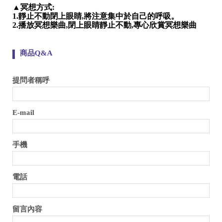
▲
冥想方式
:
1.
靜止不動閉上眼睛
,
將注意集中於自己的呼吸。
2.
播放冥想樂曲
,
閉上眼睛靜止不動
,
專心欣賞冥想樂曲
商品Q&A
提問者稱呼
E-mail
手機
電話
留言內容