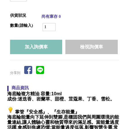
供貨狀況
尚有庫存 0
數量(請輸入)
檢視詢價車
分享到
商品資訊
海底輪複方精油
容量
:10ml
成份
:
迷迭香、岩蘭草、甜橙、荳蔻果、丁香、雪松。
掌管『安全感』、『生存能量』
海底輪能量向下延伸到雙腳
,
是穩固我們與周圍環境的能
量連結
,
讓人體驗心靈和物質帶來的滿足感。當能量過度
活躍
,
會感到焦慮恐懼
;
當能量過度低落
,
影響智慧失靈
,
常