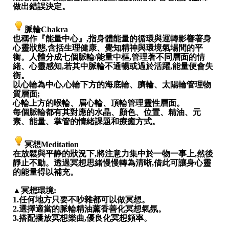
做出錯誤決定。
脈輪
Chakra
也稱作『能量中心』
,
指身體能量的循環與運轉影響著身
心靈狀態
,
含括生理健康、覺知精神與環境氣場間的平
衡。人體分成七個脈輪
/
能量中樞
,
管理著不同層面的情
緒、心靈感知
,
若其中脈輪不通暢或過於活躍
,
能量便會失
衡。
以心輪為中心
,
心輪下方的海底輪、臍輪、太陽輪管理物
質層面
;
心輪上方的喉輪、眉心輪、頂輪管理靈性層面。
每個脈輪都有其對應的水晶、顏色、位置、精油、元
素、能量、掌管的情緒課題和療癒方式。
冥想
Meditation
在放鬆與平静的狀況下
,
將注意力集中於一物一事上
,
然後
靜止不動。透過冥想思緒慢慢轉為清晰
,
借此可讓身心靈
的能量得以補充。
▲
冥想環境
:
1.
任何地方只要不吵雜都可以做冥想。
2.
選擇適當的脈輪精油薰香善化冥想氣氛。
3.
搭配播放冥想樂曲
,
優良化冥想頻率。