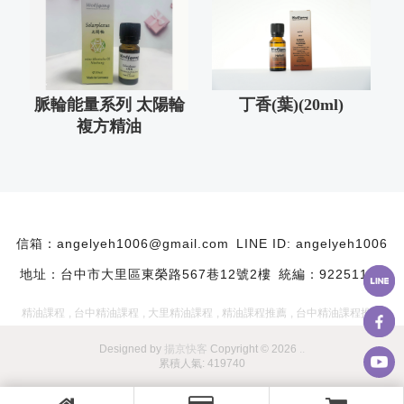
脈輪能量系列 太陽輪
丁香(葉)(20ml)
複方精油
angelyeh1006@gmail.com
LINE ID: angelyeh1006
台中市大里區東榮路567巷12號2樓
統編：92251117
精油課程
台中精油課程
大里精油課程
精油課程推薦
台中精油課程推薦
Designed by
揚京快客
Copyright © 2026
..
累積人氣: 419740