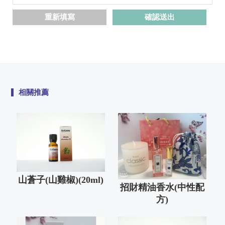
山蒼子(山雞椒)(20ml)
招財精油香水(中性配
方)