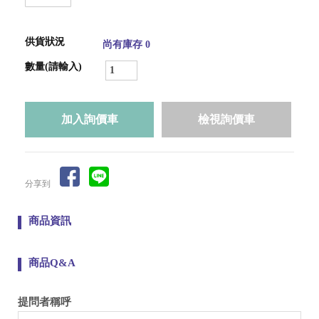
供貨狀況
尚有庫存 0
數量(請輸入)
檢視詢價車
分享到
商品資訊
商品Q&A
提問者稱呼