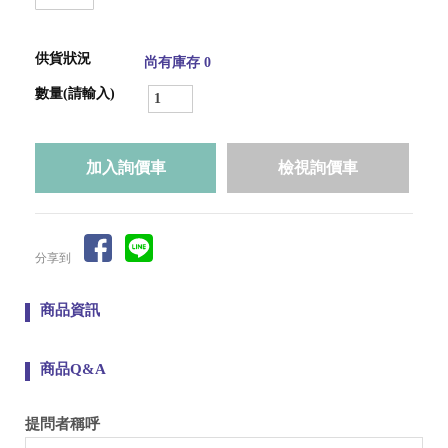
供貨狀況
尚有庫存 0
數量(請輸入)
檢視詢價車
分享到
商品資訊
商品Q&A
提問者稱呼