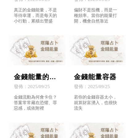
真正的金錢能量，不是
偏財不是投機，而是一
等待幸運，而是每天的
種頻率。當你的能量打
小行動，累積出豐盛
開，機會自然靠近
金錢能量的流
金錢能量容器
動阻塞
發佈：2025/09/25
發佈：2025/09/25
金錢流動為何會卡住？
若你的金錢容器太小，
答案常常藏在恐懼、罪
就算財富湧入，也很快
惡感，或依附裡
流失