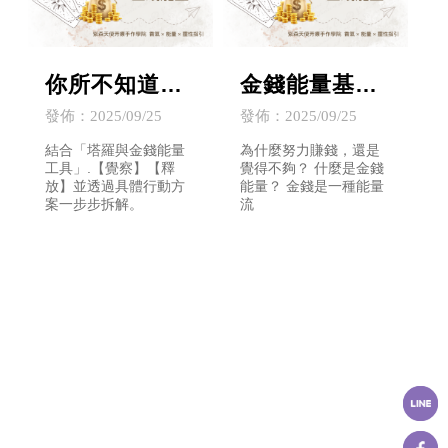
你所不知道的
金錢能量基礎
金錢限制性信
篇『我與金錢
發佈：2025/09/25
發佈：2025/09/25
念
共舞，為生命
結合「塔羅與金錢能量
為什麼努力賺錢，還是
工具」.【覺察】【釋
覺得不夠？ 什麼是金錢
帶來轉化』
放】並透過具體行動方
能量？ 金錢是一種能量
案一步步拆解。
流